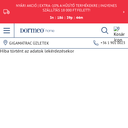
NYÁRI AKCIÓ | EXTRA -10% A HŰSÍTŐ TERMÉKEKRE | INGYENES
SZÁLLÍTÁS 18 000 FT FELETT!
3
n
:
18
ó
:
39
p
:
44
m
0
+36 1 901 0023
GIGAMATRAC ÜZLETEK
Hiba történt az adatok lekérdezésekor