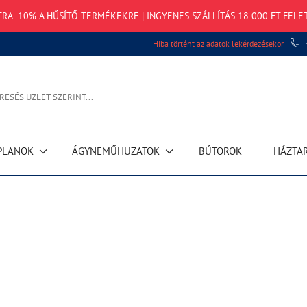
TRA -10% A HŰSÍTŐ TERMÉKEKRE | INGYENES SZÁLLÍTÁS 18 000 FT FELE
Hiba történt az adatok lekérdezésekor
PLANOK
ÁGYNEMŰHUZATOK
BÚTOROK
HÁZTA