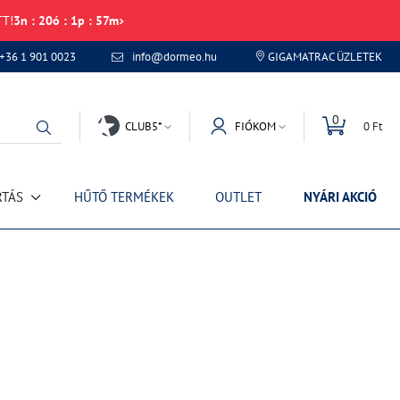
TT!
3
n
:
20
ó
:
1
p
:
57
m
+36 1 901 0023
info@dormeo.hu
GIGAMATRAC ÜZLETEK
0
CLUB5*
FIÓKOM
0 Ft
RTÁS
HŰTŐ TERMÉKEK
OUTLET
NYÁRI AKCIÓ