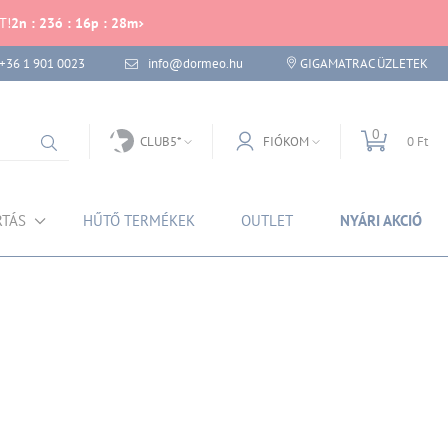
T!
2
n
:
23
ó
:
16
p
:
28
m
+36 1 901 0023
info@dormeo.hu
GIGAMATRAC ÜZLETEK
0
CLUB5*
FIÓKOM
0 Ft
RTÁS
HŰTŐ TERMÉKEK
OUTLET
NYÁRI AKCIÓ