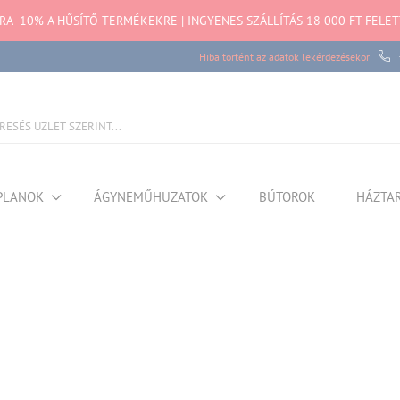
TRA -10% A HŰSÍTŐ TERMÉKEKRE | INGYENES SZÁLLÍTÁS 18 000 FT FELET
Hiba történt az adatok lekérdezésekor
PLANOK
ÁGYNEMŰHUZATOK
BÚTOROK
HÁZTA