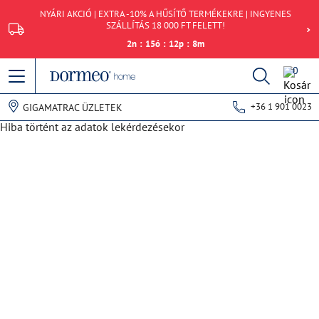
NYÁRI AKCIÓ | EXTRA -10% A HŰSÍTŐ TERMÉKEKRE | INGYENES
SZÁLLÍTÁS 18 000 FT FELETT!
2
n
:
15
ó
:
12
p
:
8
m
0
+36 1 901 0023
GIGAMATRAC ÜZLETEK
Hiba történt az adatok lekérdezésekor