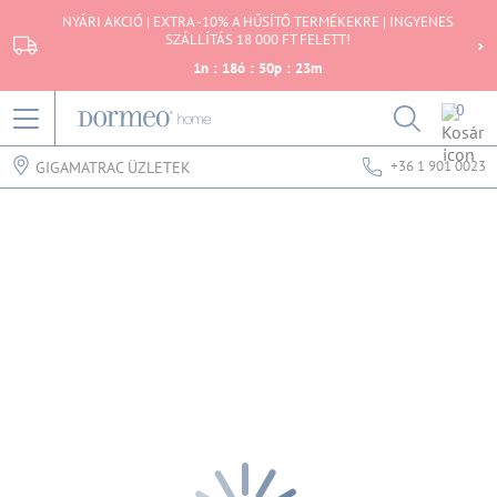
NYÁRI AKCIÓ | EXTRA -10% A HŰSÍTŐ TERMÉKEKRE | INGYENES
SZÁLLÍTÁS 18 000 FT FELETT!
1
n
:
18
ó
:
50
p
:
23
m
0
+36 1 901 0023
GIGAMATRAC ÜZLETEK