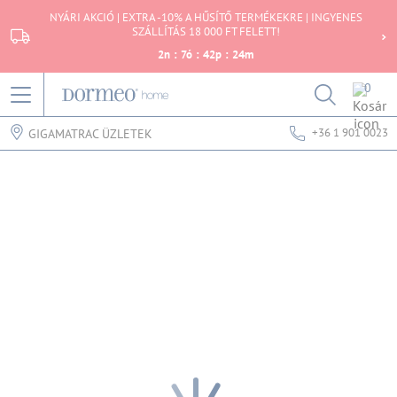
NYÁRI AKCIÓ | EXTRA -10% A HŰSÍTŐ TERMÉKEKRE | INGYENES
SZÁLLÍTÁS 18 000 FT FELETT!
2
n
:
7
ó
:
42
p
:
24
m
0
+36 1 901 0023
GIGAMATRAC ÜZLETEK