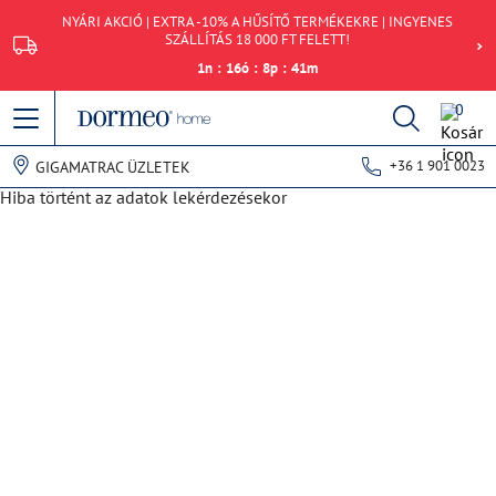
NYÁRI AKCIÓ | EXTRA -10% A HŰSÍTŐ TERMÉKEKRE | INGYENES
SZÁLLÍTÁS 18 000 FT FELETT!
1
n
:
16
ó
:
8
p
:
41
m
0
+36 1 901 0023
GIGAMATRAC ÜZLETEK
Hiba történt az adatok lekérdezésekor