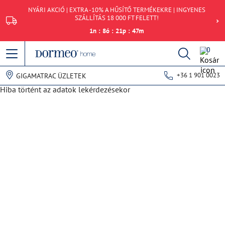
NYÁRI AKCIÓ | EXTRA -10% A HŰSÍTŐ TERMÉKEKRE | INGYENES
SZÁLLÍTÁS 18 000 FT FELETT!
1
n
:
8
ó
:
21
p
:
47
m
0
+36 1 901 0023
GIGAMATRAC ÜZLETEK
Hiba történt az adatok lekérdezésekor