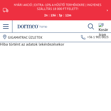
NYÁRI AKCIÓ | EXTRA -10% A HŰSÍTŐ TERMÉKEKRE | INGYENES
SZÁLLÍTÁS 18 000 FT FELETT!
2
n
:
15
ó
:
3
p
:
12
m
0
+36 1 901 0023
GIGAMATRAC ÜZLETEK
Hiba történt az adatok lekérdezésekor