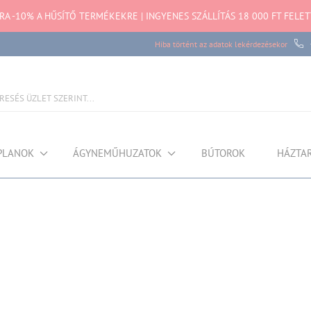
TRA -10% A HŰSÍTŐ TERMÉKEKRE | INGYENES SZÁLLÍTÁS 18 000 FT FELET
Hiba történt az adatok lekérdezésekor
PLANOK
ÁGYNEMŰHUZATOK
BÚTOROK
HÁZTA