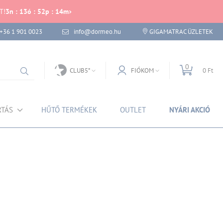
T!
3
n
:
13
ó
:
52
p
:
14
m
+36 1 901 0023
info@dormeo.hu
GIGAMATRAC ÜZLETEK
0
CLUB5*
FIÓKOM
0 Ft
RTÁS
HŰTŐ TERMÉKEK
OUTLET
NYÁRI AKCIÓ