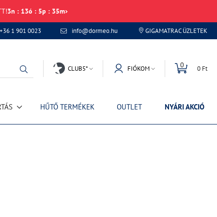
TT!
3
n
:
13
ó
:
5
p
:
34
m
+36 1 901 0023
info@dormeo.hu
GIGAMATRAC ÜZLETEK
0
CLUB5*
FIÓKOM
0 Ft
RTÁS
HŰTŐ TERMÉKEK
OUTLET
NYÁRI AKCIÓ