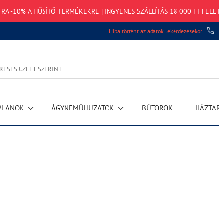
TRA -10% A HŰSÍTŐ TERMÉKEKRE | INGYENES SZÁLLÍTÁS 18 000 FT FELE
Hiba történt az adatok lekérdezésekor
PLANOK
ÁGYNEMŰHUZATOK
BÚTOROK
HÁZTA