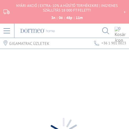
NYÁRI AKCIÓ | EXTRA -10% A HŰSÍTŐ TERMÉKEKRE | INGYENES
SZÁLLÍTÁS 18 000 FT FELETT!
3
n
:
0
ó
:
48
p
:
10
m
0
+36 1 901 0023
GIGAMATRAC ÜZLETEK