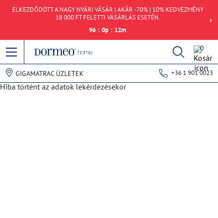
ELKEZDŐDÖTT A NAGY NYÁRI VÁSÁR | AKÁR -70% | 10% KEDVEZMÉNY
18 000 FT FELETTI VÁSÁRLÁS ESETÉN.
9
ó
:
0
p
:
12
m
0
+36 1 901 0023
GIGAMATRAC ÜZLETEK
Hiba történt az adatok lekérdezésekor