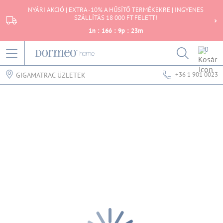
NYÁRI AKCIÓ | EXTRA -10% A HŰSÍTŐ TERMÉKEKRE | INGYENES
SZÁLLÍTÁS 18 000 FT FELETT!
1
n
:
16
ó
:
9
p
:
23
m
0
+36 1 901 0023
GIGAMATRAC ÜZLETEK