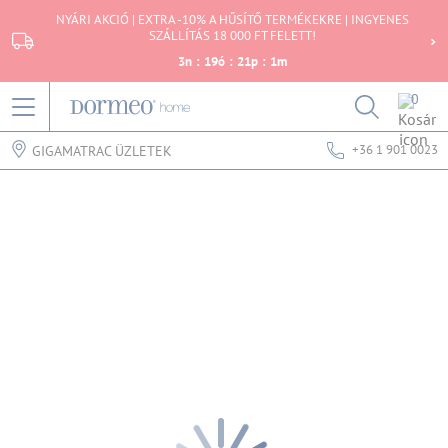
NYÁRI AKCIÓ | EXTRA -10% A HŰSÍTŐ TERMÉKEKRE | INGYENES
SZÁLLÍTÁS 18 000 FT FELETT!
3
n
:
19
ó
:
21
p
:
1
m
0
+36 1 901 0023
GIGAMATRAC ÜZLETEK