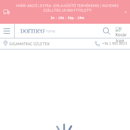
NYÁRI AKCIÓ | EXTRA -10% A HŰSÍTŐ TERMÉKEKRE | INGYENES
SZÁLLÍTÁS 18 000 FT FELETT!
3
n
:
19
ó
:
56
p
:
19
m
0
+36 1 901 0023
GIGAMATRAC ÜZLETEK