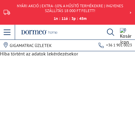
NYÁRI AKCIÓ | EXTRA -10% A HŰSÍTŐ TERMÉKEKRE | INGYENES
SZÁLLÍTÁS 18 000 FT FELETT!
1
n
:
11
ó
:
3
p
:
45
m
0
+36 1 901 0023
GIGAMATRAC ÜZLETEK
Hiba történt az adatok lekérdezésekor