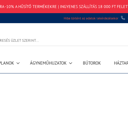
TRA -10% A HŰSÍTŐ TERMÉKEKRE | INGYENES SZÁLLÍTÁS 18 000 FT FELET
Hiba történt az adatok lekérdezésekor
PLANOK
ÁGYNEMŰHUZATOK
BÚTOROK
HÁZTA