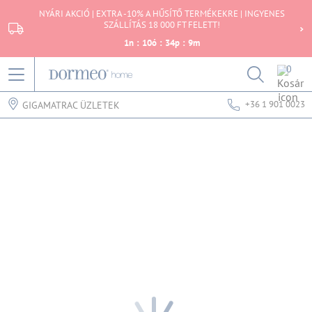
NYÁRI AKCIÓ | EXTRA -10% A HŰSÍTŐ TERMÉKEKRE | INGYENES
SZÁLLÍTÁS 18 000 FT FELETT!
1
n
:
10
ó
:
34
p
:
9
m
0
+36 1 901 0023
GIGAMATRAC ÜZLETEK