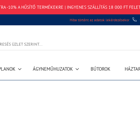
TRA -10% A HŰSÍTŐ TERMÉKEKRE | INGYENES SZÁLLÍTÁS 18 000 FT FELE
Hiba történt az adatok lekérdezésekor
PLANOK
ÁGYNEMŰHUZATOK
BÚTOROK
HÁZTA