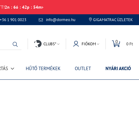
TT!
2
n
:
6
ó
:
42
p
:
54
m
+36 1 901 0023
info@dormeo.hu
GIGAMATRAC ÜZLETEK
0
CLUB5*
FIÓKOM
0 Ft
RTÁS
HŰTŐ TERMÉKEK
OUTLET
NYÁRI AKCIÓ