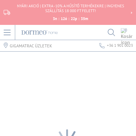
NYÁRI AKCIÓ | EXTRA -10% A HŰSÍTŐ TERMÉKEKRE | INGYENES
SZÁLLÍTÁS 18 000 FT FELETT!
3
n
:
12
ó
:
22
p
:
35
m
0
+36 1 901 0023
GIGAMATRAC ÜZLETEK