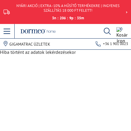
NYÁRI AKCIÓ | EXTRA -10% A HŰSÍTŐ TERMÉKEKRE | INGYENES
SZÁLLÍTÁS 18 000 FT FELETT!
3
n
:
20
ó
:
9
p
:
35
m
0
+36 1 901 0023
GIGAMATRAC ÜZLETEK
Hiba történt az adatok lekérdezésekor