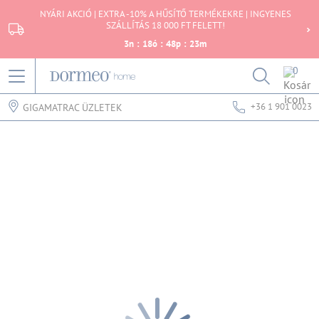
NYÁRI AKCIÓ | EXTRA -10% A HŰSÍTŐ TERMÉKEKRE | INGYENES
SZÁLLÍTÁS 18 000 FT FELETT!
3
n
:
18
ó
:
48
p
:
23
m
0
+36 1 901 0023
GIGAMATRAC ÜZLETEK
Hiba történt az adatok lekérdezésekor