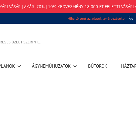
ÁRI VÁSÁR | AKÁR -70% | 10% KEDVEZMÉNY 18 000 FT FELETTI VÁSÁRL
Hiba történt az adatok lekérdezésekor
PLANOK
ÁGYNEMŰHUZATOK
BÚTOROK
HÁZTA