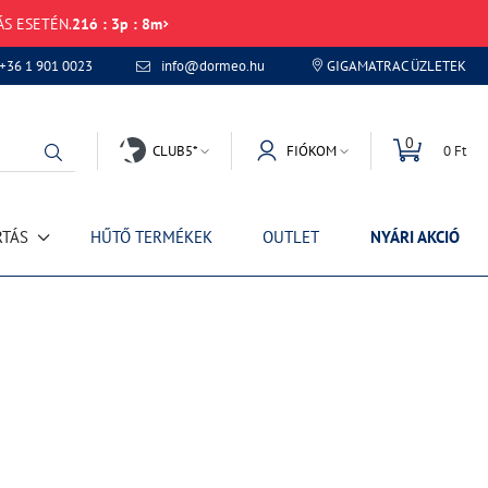
ÁS ESETÉN.
21
ó
:
3
p
:
8
m
+36 1 901 0023
info@dormeo.hu
GIGAMATRAC ÜZLETEK
0
CLUB5*
FIÓKOM
0 Ft
RTÁS
HŰTŐ TERMÉKEK
OUTLET
NYÁRI AKCIÓ