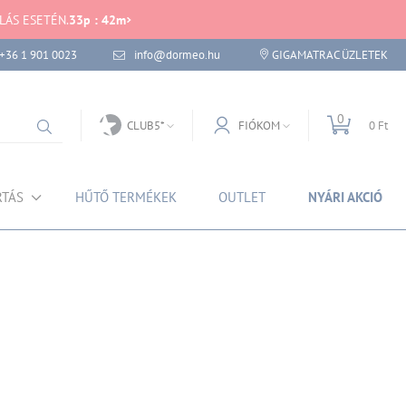
LÁS ESETÉN.
33
p
:
42
m
+36 1 901 0023
info@dormeo.hu
GIGAMATRAC ÜZLETEK
0
CLUB5*
FIÓKOM
0 Ft
RTÁS
HŰTŐ TERMÉKEK
OUTLET
NYÁRI AKCIÓ