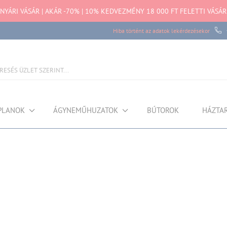
YÁRI VÁSÁR | AKÁR -70% | 10% KEDVEZMÉNY 18 000 FT FELETTI VÁSÁR
Hiba történt az adatok lekérdezésekor
PLANOK
ÁGYNEMŰHUZATOK
BÚTOROK
HÁZTA