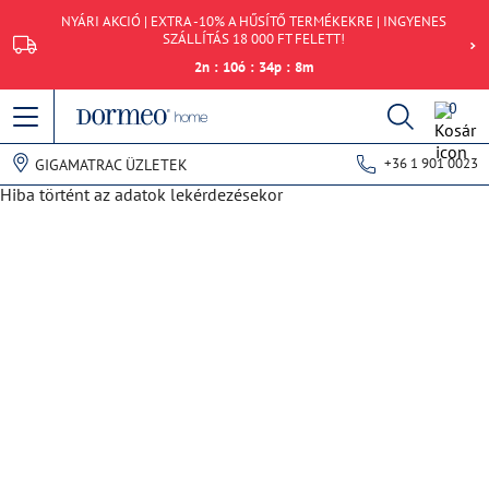
NYÁRI AKCIÓ | EXTRA -10% A HŰSÍTŐ TERMÉKEKRE | INGYENES
SZÁLLÍTÁS 18 000 FT FELETT!
2
n
:
10
ó
:
34
p
:
8
m
0
+36 1 901 0023
GIGAMATRAC ÜZLETEK
Hiba történt az adatok lekérdezésekor