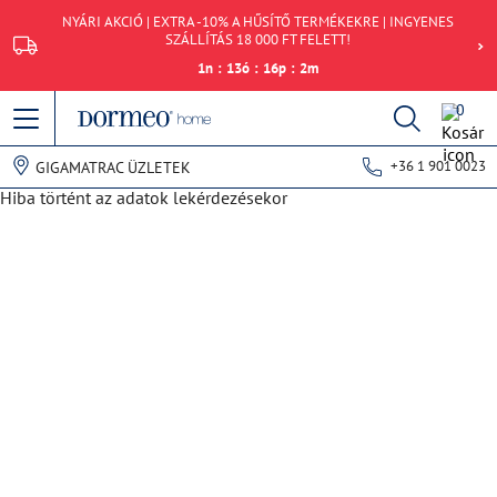
NYÁRI AKCIÓ | EXTRA -10% A HŰSÍTŐ TERMÉKEKRE | INGYENES
SZÁLLÍTÁS 18 000 FT FELETT!
1
n
:
13
ó
:
16
p
:
2
m
0
+36 1 901 0023
GIGAMATRAC ÜZLETEK
Hiba történt az adatok lekérdezésekor