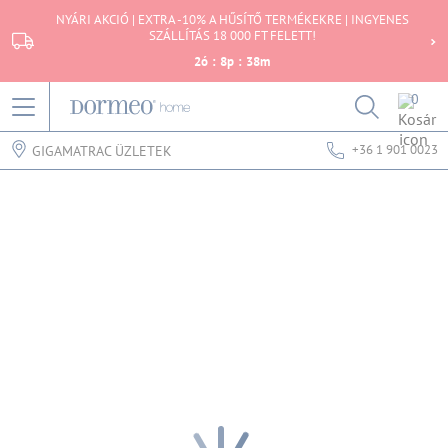
NYÁRI AKCIÓ | EXTRA -10% A HŰSÍTŐ TERMÉKEKRE | INGYENES
SZÁLLÍTÁS 18 000 FT FELETT!
2
ó
:
8
p
:
38
m
0
+36 1 901 0023
GIGAMATRAC ÜZLETEK