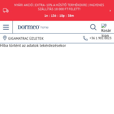
NYÁRI AKCIÓ | EXTRA -10% A HŰSÍTŐ TERMÉKEKRE | INGYENES
SZÁLLÍTÁS 18 000 FT FELETT!
1
n
:
13
ó
:
10
p
:
38
m
0
+36 1 901 0023
GIGAMATRAC ÜZLETEK
Hiba történt az adatok lekérdezésekor