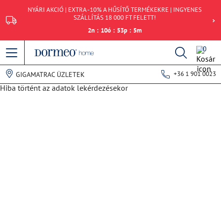
NYÁRI AKCIÓ | EXTRA -10% A HŰSÍTŐ TERMÉKEKRE | INGYENES
SZÁLLÍTÁS 18 000 FT FELETT!
2
n
:
10
ó
:
53
p
:
5
m
0
+36 1 901 0023
GIGAMATRAC ÜZLETEK
Hiba történt az adatok lekérdezésekor