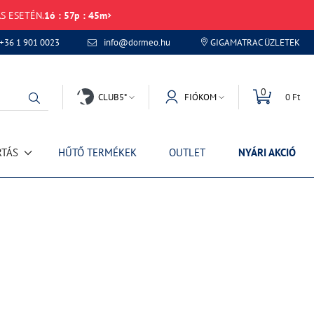
S ESETÉN.
1
ó
:
57
p
:
45
m
+36 1 901 0023
info@dormeo.hu
GIGAMATRAC ÜZLETEK
0
CLUB5*
FIÓKOM
0 Ft
RTÁS
HŰTŐ TERMÉKEK
OUTLET
NYÁRI AKCIÓ