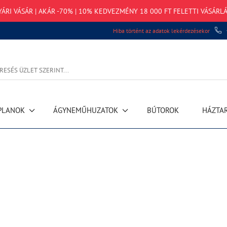
RI VÁSÁR | AKÁR -70% | 10% KEDVEZMÉNY 18 000 FT FELETTI VÁSÁRLÁ
Hiba történt az adatok lekérdezésekor
PLANOK
ÁGYNEMŰHUZATOK
BÚTOROK
HÁZTA