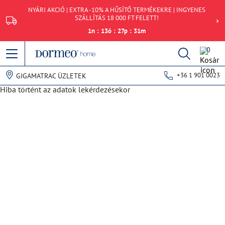
NYÁRI AKCIÓ | EXTRA -10% A HŰSÍTŐ TERMÉKEKRE | INGYENES
SZÁLLÍTÁS 18 000 FT FELETT!
1
n
:
13
ó
:
27
p
:
31
m
0
+36 1 901 0023
GIGAMATRAC ÜZLETEK
Hiba történt az adatok lekérdezésekor