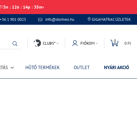
T!
3
n
:
12
ó
:
14
p
:
35
m
+36 1 901 0023
info@dormeo.hu
GIGAMATRAC ÜZLETEK
0
CLUB5*
FIÓKOM
0 Ft
RTÁS
HŰTŐ TERMÉKEK
OUTLET
NYÁRI AKCIÓ