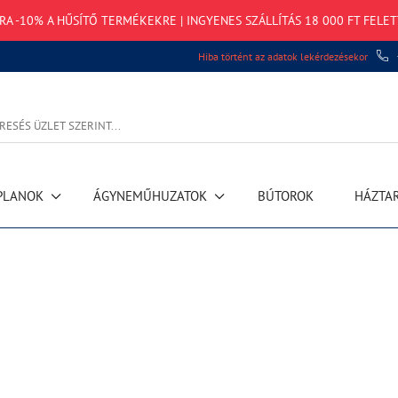
TRA -10% A HŰSÍTŐ TERMÉKEKRE | INGYENES SZÁLLÍTÁS 18 000 FT FELET
Hiba történt az adatok lekérdezésekor
PLANOK
ÁGYNEMŰHUZATOK
BÚTOROK
HÁZTA