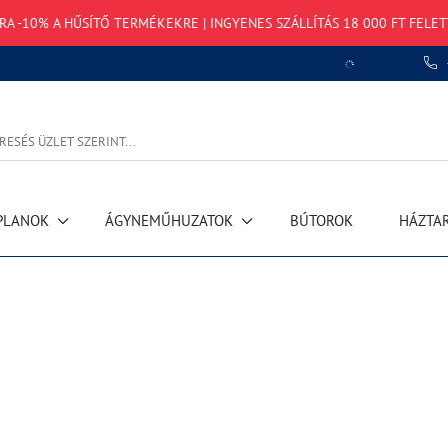
TRA -10% A HŰSÍTŐ TERMÉKEKRE | INGYENES SZÁLLÍTÁS 18 000 FT FELET
PLANOK
ÁGYNEMŰHUZATOK
BÚTOROK
HÁZTA