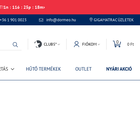
T!
1
n
:
11
ó
:
25
p
:
18
m
+36 1 901 0023
info@dormeo.hu
GIGAMATRAC ÜZLETEK
0
CLUB5*
FIÓKOM
0 Ft
RTÁS
HŰTŐ TERMÉKEK
OUTLET
NYÁRI AKCIÓ