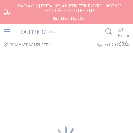
NYÁRI AKCIÓ | EXTRA -10% A HŰSÍTŐ TERMÉKEKRE | INGYENES
SZÁLLÍTÁS 18 000 FT FELETT!
3
n
:
19
ó
:
21
p
:
5
m
0
+36 1 901 0023
GIGAMATRAC ÜZLETEK