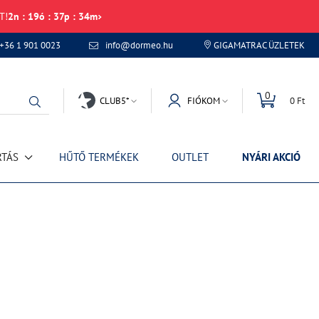
T!
2
n
:
19
ó
:
37
p
:
34
m
+36 1 901 0023
info@dormeo.hu
GIGAMATRAC ÜZLETEK
0
CLUB5*
FIÓKOM
0 Ft
RTÁS
HŰTŐ TERMÉKEK
OUTLET
NYÁRI AKCIÓ