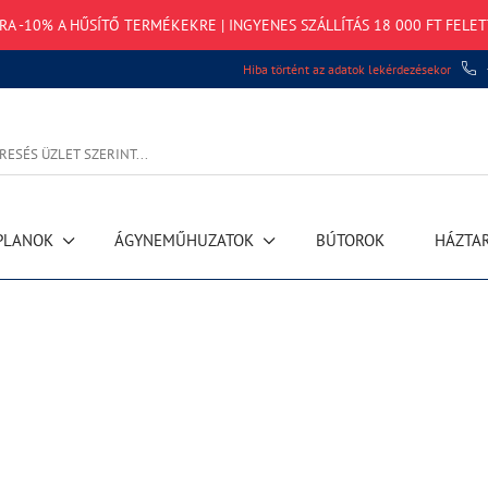
TRA -10% A HŰSÍTŐ TERMÉKEKRE | INGYENES SZÁLLÍTÁS 18 000 FT FELET
Hiba történt az adatok lekérdezésekor
PLANOK
ÁGYNEMŰHUZATOK
BÚTOROK
HÁZTA