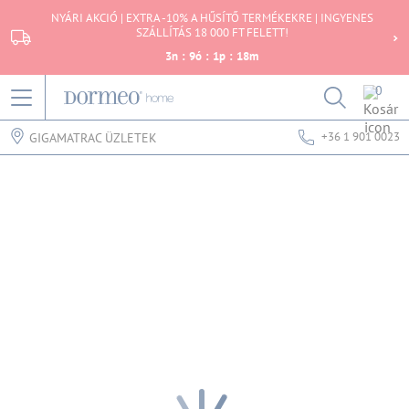
NYÁRI AKCIÓ | EXTRA -10% A HŰSÍTŐ TERMÉKEKRE | INGYENES
SZÁLLÍTÁS 18 000 FT FELETT!
3
n
:
9
ó
:
1
p
:
18
m
0
+36 1 901 0023
GIGAMATRAC ÜZLETEK