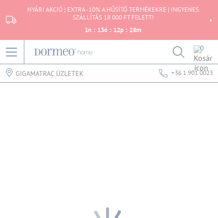
NYÁRI AKCIÓ | EXTRA -10% A HŰSÍTŐ TERMÉKEKRE | INGYENES
SZÁLLÍTÁS 18 000 FT FELETT!
1
n
:
13
ó
:
12
p
:
28
m
0
+36 1 901 0023
GIGAMATRAC ÜZLETEK