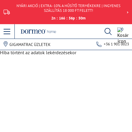
NYÁRI AKCIÓ | EXTRA -10% A HŰSÍTŐ TERMÉKEKRE | INGYENES
SZÁLLÍTÁS 18 000 FT FELETT!
2
n
:
16
ó
:
56
p
:
50
m
0
+36 1 901 0023
GIGAMATRAC ÜZLETEK
Hiba történt az adatok lekérdezésekor