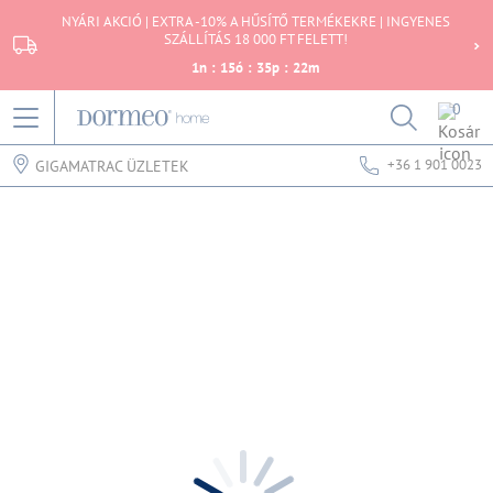
NYÁRI AKCIÓ | EXTRA -10% A HŰSÍTŐ TERMÉKEKRE | INGYENES
SZÁLLÍTÁS 18 000 FT FELETT!
1
n
:
15
ó
:
35
p
:
22
m
0
+36 1 901 0023
GIGAMATRAC ÜZLETEK