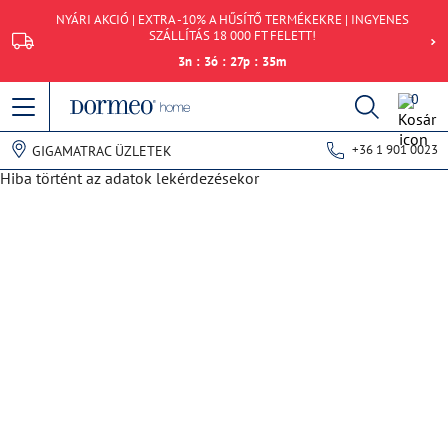
NYÁRI AKCIÓ | EXTRA -10% A HŰSÍTŐ TERMÉKEKRE | INGYENES
SZÁLLÍTÁS 18 000 FT FELETT!
3
n
:
3
ó
:
27
p
:
35
m
0
+36 1 901 0023
GIGAMATRAC ÜZLETEK
Hiba történt az adatok lekérdezésekor