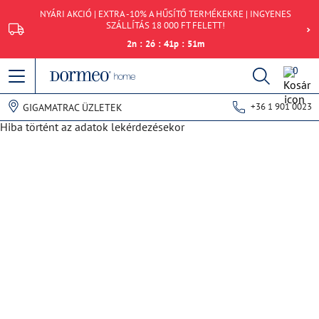
NYÁRI AKCIÓ | EXTRA -10% A HŰSÍTŐ TERMÉKEKRE | INGYENES
SZÁLLÍTÁS 18 000 FT FELETT!
2
n
:
2
ó
:
41
p
:
51
m
0
+36 1 901 0023
GIGAMATRAC ÜZLETEK
Hiba történt az adatok lekérdezésekor