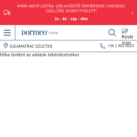
NYÁRI AKCIÓ | EXTRA -10% A HŰSÍTŐ TERMÉKEKRE | INGYENES
SZÁLLÍTÁS 18 000 FT FELETT!
2
n
:
8
ó
:
16
p
:
40
m
0
+36 1 901 0023
GIGAMATRAC ÜZLETEK
Hiba történt az adatok lekérdezésekor