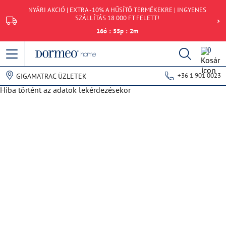
NYÁRI AKCIÓ | EXTRA -10% A HŰSÍTŐ TERMÉKEKRE | INGYENES
SZÁLLÍTÁS 18 000 FT FELETT!
16
ó
:
55
p
:
2
m
0
+36 1 901 0023
GIGAMATRAC ÜZLETEK
Hiba történt az adatok lekérdezésekor