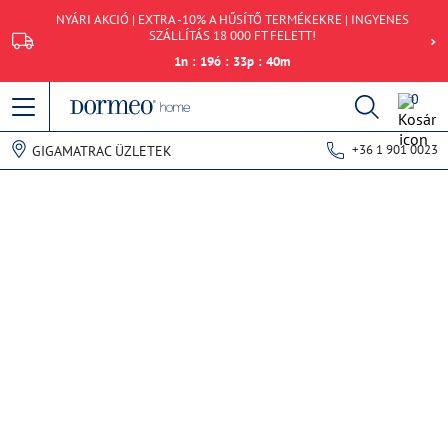
NYÁRI AKCIÓ | EXTRA -10% A HŰSÍTŐ TERMÉKEKRE | INGYENES
SZÁLLÍTÁS 18 000 FT FELETT!
1
n
:
19
ó
:
33
p
:
40
m
0
+36 1 901 0023
GIGAMATRAC ÜZLETEK
Hiba történt az adatok lekérdezésekor