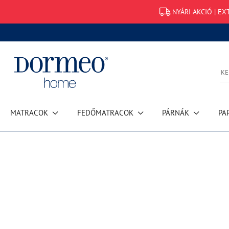
NYÁRI AKCIÓ | EX
MATRACOK
FEDŐMATRACOK
PÁRNÁK
PA
Hiba történt az adatok lekérdezésekor