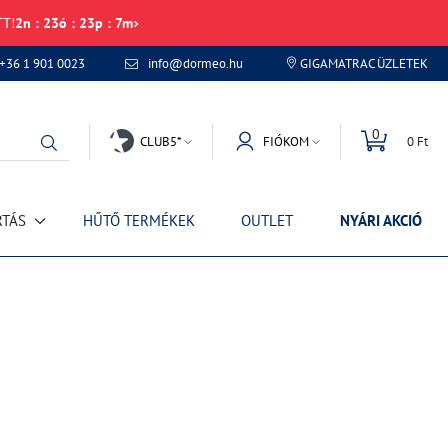
TT!
2
n
:
23
ó
:
23
p
:
7
m
+36 1 901 0023
info@dormeo.hu
GIGAMATRAC ÜZLETEK
0
CLUB5*
FIÓKOM
0 Ft
RTÁS
HŰTŐ TERMÉKEK
OUTLET
NYÁRI AKCIÓ