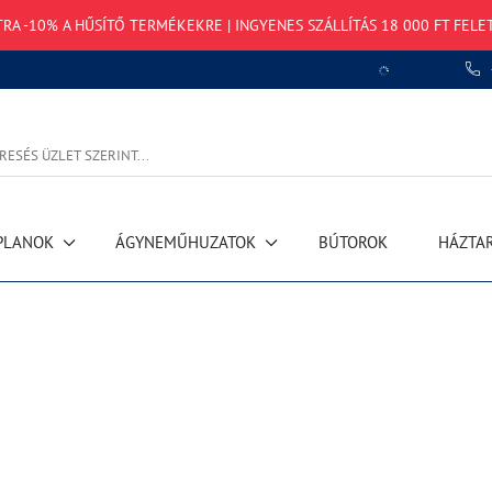
TRA -10% A HŰSÍTŐ TERMÉKEKRE | INGYENES SZÁLLÍTÁS 18 000 FT FELE
PLANOK
ÁGYNEMŰHUZATOK
BÚTOROK
HÁZTA