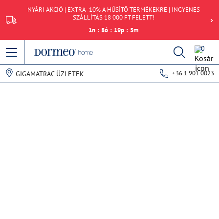
NYÁRI AKCIÓ | EXTRA -10% A HŰSÍTŐ TERMÉKEKRE | INGYENES
SZÁLLÍTÁS 18 000 FT FELETT!
1
n
:
8
ó
:
19
p
:
5
m
0
+36 1 901 0023
GIGAMATRAC ÜZLETEK
Hiba történt az adatok lekérdezésekor