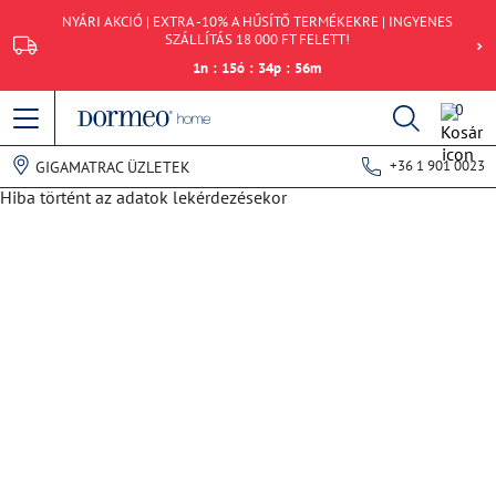
NYÁRI AKCIÓ | EXTRA -10% A HŰSÍTŐ TERMÉKEKRE | INGYENES
SZÁLLÍTÁS 18 000 FT FELETT!
1
n
:
15
ó
:
34
p
:
56
m
0
+36 1 901 0023
GIGAMATRAC ÜZLETEK
Hiba történt az adatok lekérdezésekor