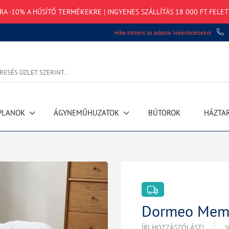
TRA -10% A HŰSÍTŐ TERMÉKEKRE | INGYENES SZÁLLÍTÁS 18 000 FT FELET
Hiba történt az adatok lekérdezésekor
PLANOK
ÁGYNEMŰHUZATOK
BÚTOROK
HÁZTA
Dormeo Memo
ÍRJ HOZZÁSZÓLÁST!
S