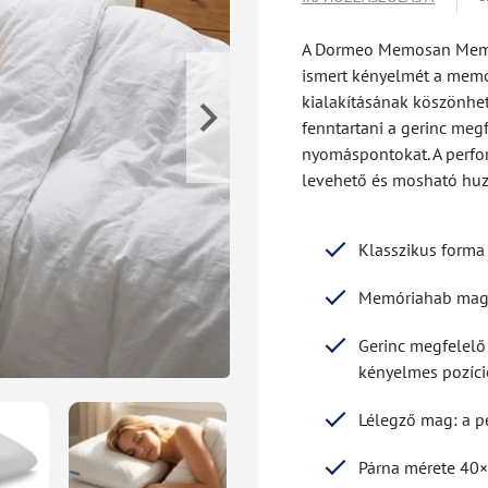
A Dormeo Memosan Memory
ismert kényelmét a memó
kialakításának köszönhet
fenntartani a gerinc megf
nyomáspontokat. A perfor
levehető és mosható huza
Klasszikus forma
Memóriahab mag: 
Gerinc megfelelő 
kényelmes pozíci
Lélegző mag: a pe
Párna mérete 40×