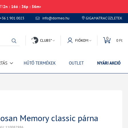
T!
2
n
:
16
ó
:
36
p
:
56
m
+36 1 901 0023
info@dormeo.hu
GIGAMATRAC ÜZLETEK
0
CLUB5*
FIÓKOM
0 Ft
RTÁS
HŰTŐ TERMÉKEK
OUTLET
NYÁRI AKCIÓ
san Memory classic párna
KU: 110082986