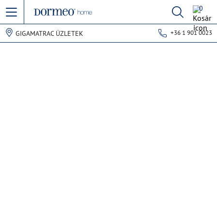
0
+36 1 901 0023
GIGAMATRAC ÜZLETEK
Hiba történt az adatok lekérdezésekor